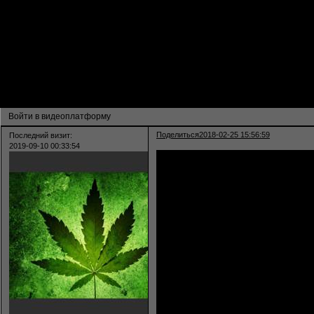
Активные темы
Привет, Гость!
Войдите
или
зарегистрируйтесь
.
»
🇰 . 🇴 . 🇷 🇸 🇶 🇺 🇦 🇩
»
ТВОЁ ВИДЕО
»
Войти в видеоплатформу
Страница:
1
Войти в видеоплатформу
Поделиться
2018-02-25 15:56:59
Последний визит:
2019-09-10 00:33:54