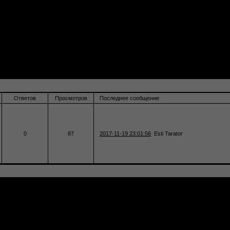
Ответов
Просмотров
Последнее сообщение
0
87
2017-11-19 23:01:56
Esti Tarator
создать бесплатный форум